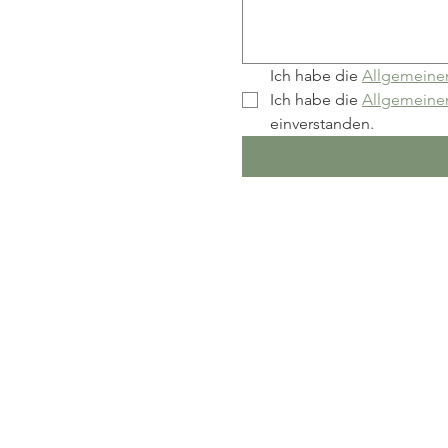
Ich habe die 
Allgemeine
Ich habe die 
Allgemeine
einverstanden.
Kontaktiere uns
Nina Beranek + Markus Jurt
Schweiz
correo@holamundo.ch