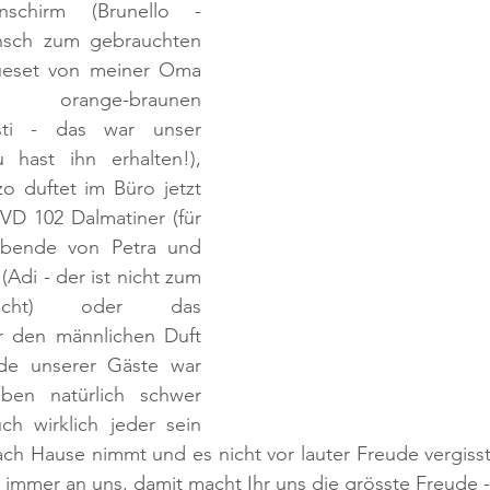
chirm (Brunello - 
nsch zum gebrauchten 
dueset von meiner Oma 
orange-braunen 
ti - das war unser 
hast ihn erhalten!), 
o duftet im Büro jetzt 
DVD 102 Dalmatiner (für 
bende von Petra und 
(Adi - der ist nicht zum 
acht) oder das 
r den männlichen Duft 
de unserer Gäste war 
ben natürlich schwer 
ch wirklich jeder sein 
h Hause nimmt und es nicht vor lauter Freude vergisst. S
mer an uns, damit macht Ihr uns die grösste Freude - h