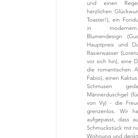
und einen Regens
herzlichen Glückwu
Toaster!), ein Fon
in modernem 
Blumendesign (Gus
Hauptpreis und Du 
Rasierwasser (Lorenz
vor sich hin), eine 
die romantischen A
Fabio), einen Kaktus 
Schmusen ged
Männerduschgel (fü
von Vy) - die Freu
grenzenlos. Wir ha
aufgepasst, dass au
Schmuckstück mit nac
Wohnung und denkt im