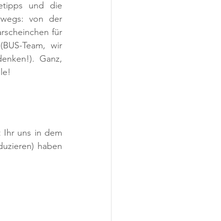
etipps und die 
rwegs: von der 
rscheinchen für 
(BUS-Team, wir 
nken!). Ganz, 
le!
 Ihr uns in dem 
uzieren) haben 