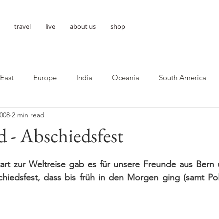
travel
live
about us
shop
 East
Europe
India
Oceania
South America
2008
2 min read
d - Abschiedsfest
art zur Weltreise gab es für unsere Freunde aus Bern 
hiedsfest, dass bis früh in den Morgen ging (samt Poli