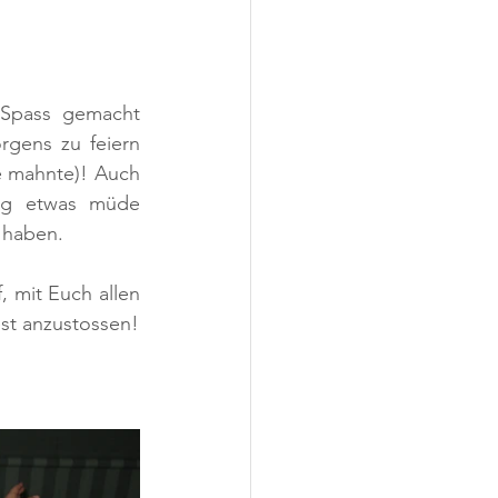
 Spass gemacht 
gens zu feiern 
e mahnte)! Auch 
g etwas müde 
 haben.
 mit Euch allen 
st anzustossen!