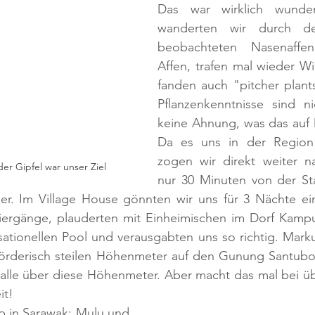
Das war wirklich wunders
wanderten wir durch de
beobachteten Nasenaffe
Affen, trafen mal wieder W
fanden auch "pitcher plants
Pflanzenkenntnisse sind ni
keine Ahnung, was das auf D
Da es uns in der Region 
zogen wir direkt weiter n
r Gipfel war unser Ziel
nur 30 Minuten von der Sta
r. Im Village House gönnten wir uns für 3 Nächte ein
iergänge, plauderten mit Einheimischen im Dorf Kamp
ationellen Pool und verausgabten uns so richtig. Marku
mörderisch steilen Höhenmeter auf den Gunung Santubon
 alle über diese Höhenmeter. Aber macht das mal bei üb
it!
p in Sarawak: Mulu und 