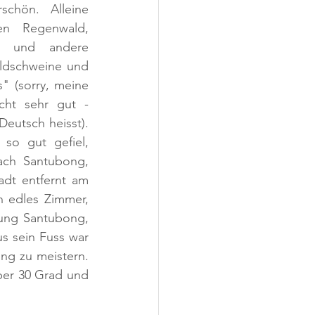
chön. Alleine 
n Regenwald, 
n und andere 
ildschweine und 
" (sorry, meine 
cht sehr gut - 
eutsch heisst). 
so gut gefiel, 
ach Santubong, 
dt entfernt am 
 edles Zimmer, 
ung Santubong, 
s sein Fuss war 
g zu meistern. 
er 30 Grad und 