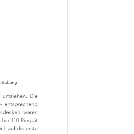
antubong
 umziehen. Die 
- entsprechend 
esdecken waren 
hin 110 Ringgit 
ch auf die erste 