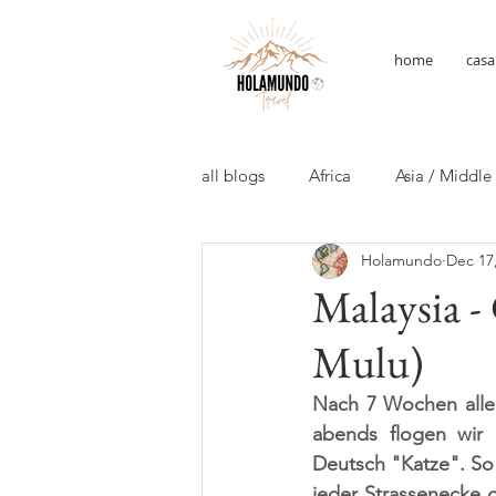
home
casa
all blogs
Africa
Asia / Middle
Holamundo
Dec 17
Malaysia -
Mulu)
Nach 7 Wochen allei
abends flogen wir 
Deutsch "Katze". So 
jeder Strassenecke g