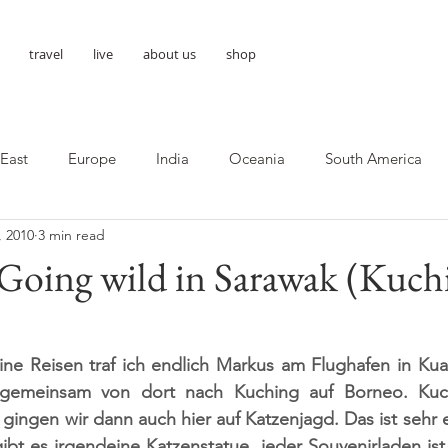
travel
live
about us
shop
 East
Europe
India
Oceania
South America
, 2010
3 min read
 Going wild in Sarawak (Kuchi
ne Reisen traf ich endlich Markus am Flughafen in Kual
gemeinsam von dort nach Kuching auf Borneo. Kuchi
gingen wir dann auch hier auf Katzenjagd. Das ist sehr e
ibt es irgendeine Katzenstatue, jeder Souvenirladen ist v