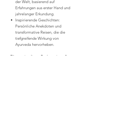
der Welt, basierend auf
Erfahrungen aus erster Hand und
jahrelanger Erkundung.
Inspirierende Geschichten:
Persönliche Anekdoten und
transformative Reisen, die die
tiefgreifende Wirkung von
Ayurveda hervorheben.
Für wen ist dieses Buch geeignet?
Jeder, der Heilung, Entspannung
und Selbstentdeckung durch ein
Retreat-Erlebnis sucht.
Neugierige, die mehr über
Ayurveda und seine praktischen
Anwendungen erfahren möchten.
Erfahrene Ayurveda-Reisende,
die nach neuen Reisezielen und
Inspiration suchen.