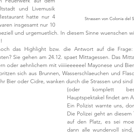
m Feuerwerk auf dem 
ltstadt und Livemusik 
estaurant hatte nur 4 
Strassen von Colonia del
waren insgesamt nur 10 
ziell und urgemuetlich. In diesem Sinne wuenschen wir a
!
ch das Highlight bzw. die Antwort auf die Frage: w
en? Sie gehen am 24.12. spaet Mittagessen. Das Mitta
rn oder aehnlichem mit viiiiieeeeeel Mayonese und Bier
 spritzen sich aus Brunnen, Wasserschlaeuchen und Flas
ehr Bier oder Cidre, wanken durch die Strassen und sind 
(oder komplett beso
Hauptspektakel findet am Alt
Ein Polizist warnte uns, dor
Die Polizei geht an diesem T
auf den Platz, es sei moe
dann alle wundervoll sind, 