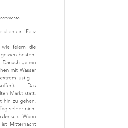
 Sacramento
llen ein 'Feliz 
ie feiern die 
gessen besteht 
. Danach gehen 
chen mit Wasser 
extrem lustig 
ffen). Das 
en Markt statt. 
t hin zu gehen. 
ag selber nicht 
rderisch. Wenn 
ist Mitternacht 