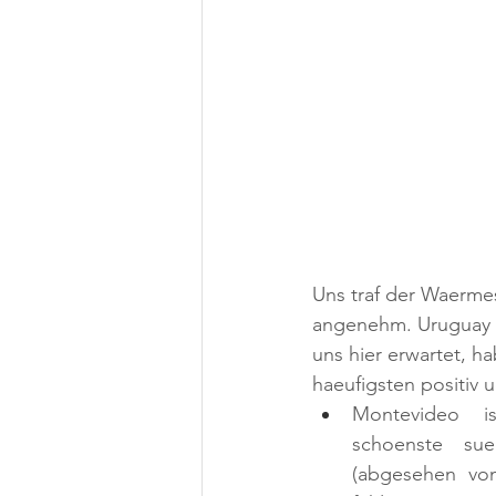
Uns traf der Waermes
angenehm. Uruguay s
uns hier erwartet, h
haeufigsten positiv u
Montevideo i
schoenste sued
(abgesehen von