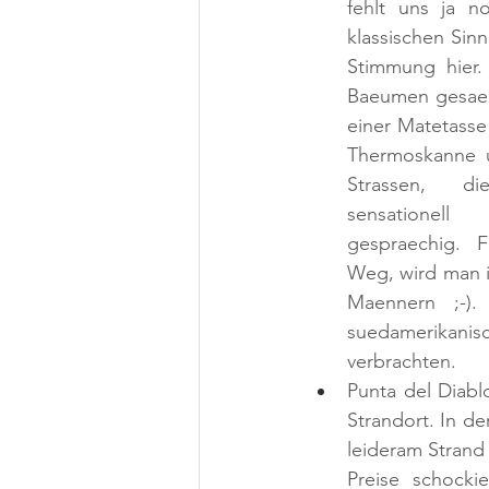
fehlt uns ja n
klassischen Sinn
Stimmung hier. 
Baeumen gesaeum
einer Matetasse
Thermoskanne u
Strassen, d
sensationel
gespraechig. 
Weg, wird man i
Maennern ;-).
suedamerikanisc
verbrachten. 
Punta del Diablo
Strandort. In de
leideram Strand
Preise schocki