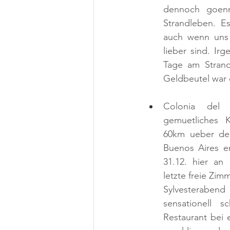
dennoch goenn
Strandleben. E
auch wenn uns 
lieber sind. Irg
Tage am Strand
Geldbeutel war 
Colonia del 
gemuetliches K
60km ueber den
Buenos Aires e
31.12. hier an
letzte freie Zim
Sylvesterabe
sensationell 
Restaurant bei 